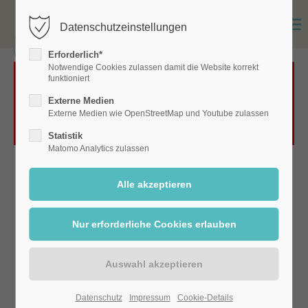
Datenschutzeinstellungen
Erforderlich*
Notwendige Cookies zulassen damit die Website korrekt
funktioniert
Das Laden von OpenStreetMap wurde nicht
Externe Medien
erlaubt. Bitte ändern Sie die
Datenschutz-
Externe Medien wie OpenStreetMap und Youtube zulassen
Einstellungen
Statistik
Matomo Analytics zulassen
Datenschutz
Impressum
Cookie-Details