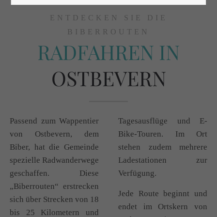
ENTDECKEN SIE DIE
BIBERROUTEN
RADFAHREN IN
OSTBEVERN
Passend zum Wappentier
Tagesausflüge und E-
von Ostbevern, dem
Bike-Touren. Im Ort
Biber, hat die Gemeinde
stehen zudem mehrere
spezielle Radwanderwege
Ladestationen zur
geschaffen. Diese
Verfügung.
„Biberrouten“ erstrecken
Jede Route beginnt und
sich über Strecken von 18
endet im Ortskern von
bis 25 Kilometern und