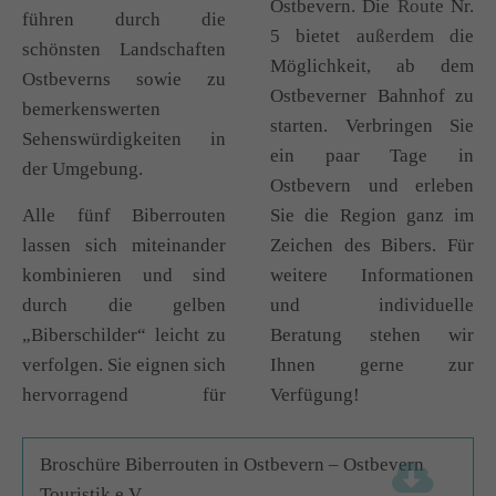
Ostbevern. Die Route Nr.
führen durch die
5 bietet außerdem die
schönsten Landschaften
Möglichkeit, ab dem
Ostbeverns sowie zu
Ostbeverner Bahnhof zu
bemerkenswerten
starten. Verbringen Sie
Sehenswürdigkeiten in
ein paar Tage in
der Umgebung.
Ostbevern und erleben
Alle fünf Biberrouten
Sie die Region ganz im
lassen sich miteinander
Zeichen des Bibers. Für
kombinieren und sind
weitere Informationen
durch die gelben
und individuelle
„Biberschilder“ leicht zu
Beratung stehen wir
verfolgen. Sie eignen sich
Ihnen gerne zur
hervorragend für
Verfügung!
Broschüre Biberrouten in Ostbevern – Ostbevern
Touristik e.V.
(4,8 MiB)