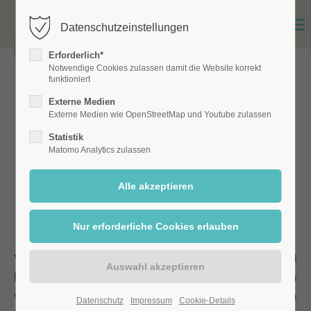
Datenschutzeinstellungen
Erforderlich*
Notwendige Cookies zulassen damit die Website korrekt
funktioniert
ERFOLGREICH VERSENDET
Externe Medien
VIELEN DANK
FÜR
Externe Medien wie OpenStreetMap und Youtube zulassen
Statistik
IHRE
Matomo Analytics zulassen
RESERVIERUNG
Wir freuen uns, Sie bei uns begrüßen zu dürfen und
bedanken uns für Ihr Vertrauen. Ihre Reservierung haben
wir erfolgreich erhalten und wir setzen alles daran, Ihnen
Datenschutz
Impressum
Cookie-Details